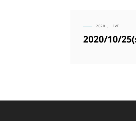
2020
、
LIVE
CAT
LINKS
2020/10/