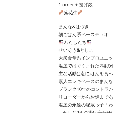
1 order + 投げ銭
落花生
まんな&はづき
朝ごはん系ベースデュオ
わたしたち
せいぞう&としこ
大衆食堂系インプロユニッ
塩屋ではぐくまれた2組の
主な活動は朝ごはんを食べ
素人エレキベースのまんな
ブランク10年のコントラ
リコーダーからお鍋まであ
塩屋の永遠の秘蔵っ子「わ
おかしな2組の掛け合わせ