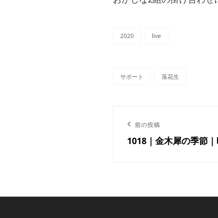
2020
live
カ
テ
ゴ
リ
サポート
落花生
ー
タ
グ,
投
前
前の投稿
稿
1018｜金木犀の季節
の
ナ
投
稿
ビ
ゲ