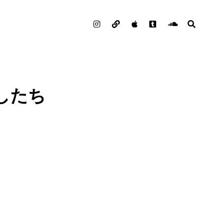
Instagram
note
Podcast
Tumblr
Soundclou
検
索
たしたち