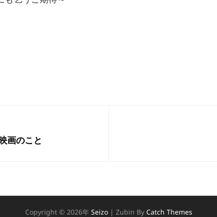
次
｜映画のこと
の
投
稿
Copyright © 2026年
Seizo
|
Zubin By
Catch Themes