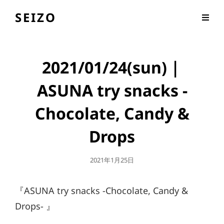
SEIZO
2021/01/24(sun)｜
ASUNA try snacks -
Chocolate, Candy &
Drops
公
2021年1月25日
開
日
『ASUNA try snacks -Chocolate, Candy &
Drops- 』