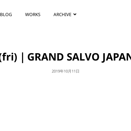
BLOG
WORKS
ARCHIVE
1(fri)｜GRAND SALVO JAPA
公
2019年10月11日
開
日