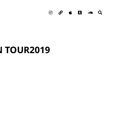
Instagram
note
Podcast
Tumblr
Soundclou
検
索
N TOUR2019