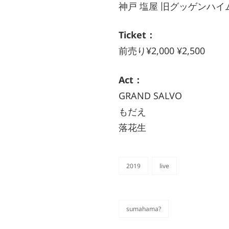
神戸 塩屋 旧グッゲンハイ
Ticket：
前売り¥2,000 ¥2,500
Act：
GRAND SALVO
もだえ
落花生
2019
live
カ
テ
ゴ
リ
sumahama?
ー
タ
グ,