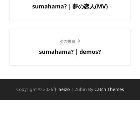
稿
sumahama?｜夢の恋人(MV)
の
ナ
投
ビ
稿
ゲ
次
次の投稿
ー
sumahama?｜demos?
の
投
シ
稿
ョ
ン
Copyright © 2026年
Seizo
|
Zubin By
Catch Themes