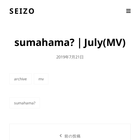
SEIZO
sumahama?｜July(MV)
公
2019年7月21日
開
日
archive
mv
カ
テ
ゴ
リ
sumahama?
ー
タ
グ,
投
前
前の投稿