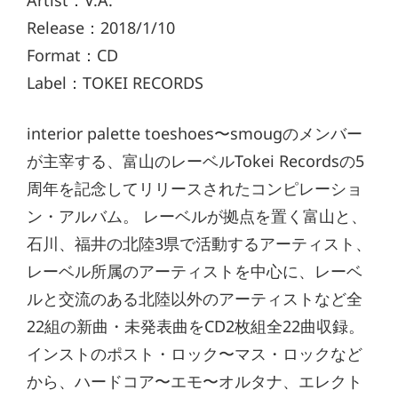
Artist：V.A.
Release：2018/1/10
Format：CD
Label：TOKEI RECORDS
interior palette toeshoes〜smougのメンバー
が主宰する、富山のレーベルTokei Recordsの5
周年を記念してリリースされたコンピレーショ
ン・アルバム。 レーベルが拠点を置く富山と、
石川、福井の北陸3県で活動するアーティスト、
レーベル所属のアーティストを中心に、レーベ
ルと交流のある北陸以外のアーティストなど全
22組の新曲・未発表曲をCD2枚組全22曲収録。
インストのポスト・ロック〜マス・ロックなど
から、ハードコア〜エモ〜オルタナ、エレクト