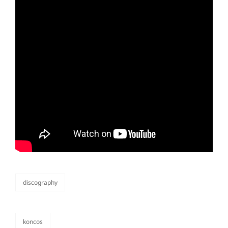
discography
カ
テ
ゴ
リ
koncos
ー
タ