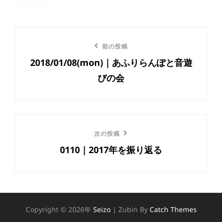
グ,
投
前
前の投稿
稿
2018/01/08(mon)｜あふりらんぽと音遊
の
ナ
びの会
投
ビ
稿
ゲ
ー
次
次の投稿
0110｜2017年を振り返る
の
シ
投
ョ
稿
ン
Copyright © 2026年
Seizo
|
Zubin By
Catch Themes