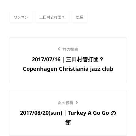
テ
ゴ
リ
ワンマン
三田村管打団？
塩屋
ー
タ
グ,
投
前
前の投稿
稿
2017/07/16｜三田村管打団？
の
ナ
Copenhagen Christiania jazz club
投
ビ
稿
ゲ
ー
次
次の投稿
2017/08/20(sun)｜Turkey A Go Go の
の
シ
館
投
ョ
稿