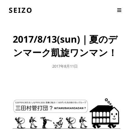
SEIZO
2017/8/13(sun)｜夏のデ
ンマーク凱旋ワンマン！
公
2017年8月11日
開
日