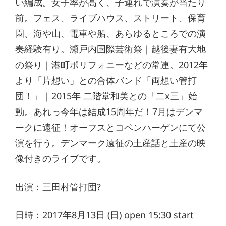
い編成。女子率が高く、子連れで演奏が当たり
前。フェス、ライブハウス、ストリート、保育
園、海や山、電車や船、あらゆるところでの演
奏経験有り。瀬戸内国際芸術祭｜越後妻有大地
の祭り｜港町ポリフォニーなどの常連。2012年
より「片想い」との合体バンド「両想い管打
団！」｜2015年 二階堂和美との「二x三」始
動。あれっ今年は結成15周年だ！7月はデンマ
ークに遠征！オーフスとコペンハーゲンにて公
演を行う。デンマーク遠征の土産話と土産の映
像付きのライブです。
出演：三田村管打団?
日時：2017年8月13日 (日) open 15:30 start