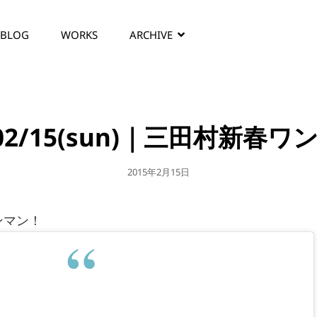
BLOG
WORKS
ARCHIVE
/02/15(sun)｜三田村新春
公
2015年2月15日
開
日
ワンマン！