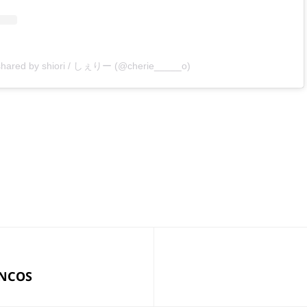
 shared by shiori / しぇりー (@cherie_____o)
次
ONCOS
の
投