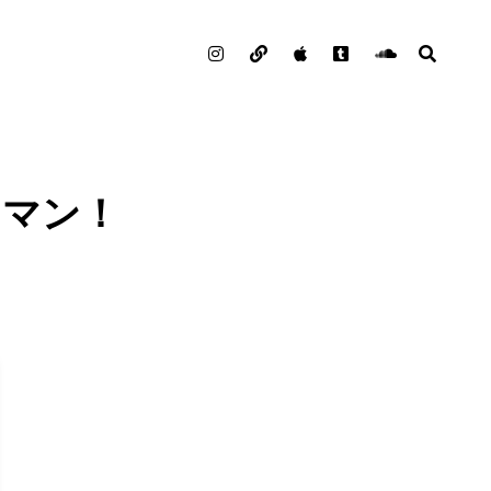
Instagram
note
Podcast
Tumblr
Soundclou
検
索
ワンマン！