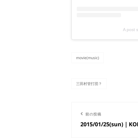
A post
movie(music)
カ
テ
ゴ
リ
三田村管打団？
ー
タ
グ,
投
前
前の投稿
稿
2015/01/25(sun)｜K
の
ナ
投