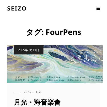
SEIZO
タグ:
FourPens
公
2025年7月11日
開
日
2025
、
LIVE
CAT
LINKS
月光・海音楽會