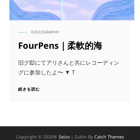
DISCOGRAPHY
CAT
LINKS
FourPens｜柔軟的海
旧グ邸にてアリさんと共にレコーディン
グに参加したよ〜 ▼ T
FOURPENS
続きを読む
｜
柔
軟
的
海
Copyright © 2026年
Seizo
|
Zubin By
Catch Themes