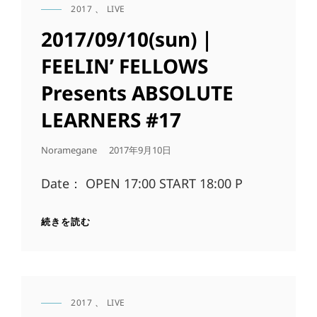
2017
、
LIVE
CAT
LINKS
2017/09/10(sun)｜
FEELIN’ FELLOWS
Presents ABSOLUTE
LEARNERS #17
公
Noramegane
2017年9月10日
開
日
Date： OPEN 17:00 START 18:00 P
2017/09/10(SUN)
続きを読む
｜
FEELIN’
FELLOWS
PRESENTS
ABSOLUTE
2017
、
LIVE
LEARNERS
CAT