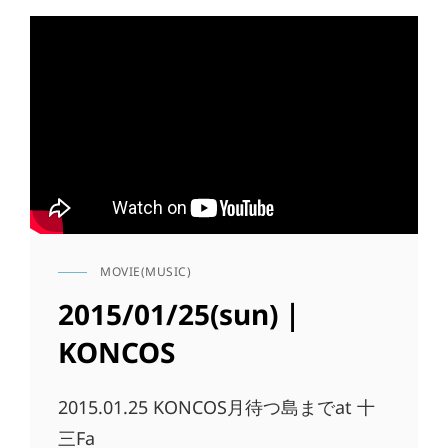
THE
公
2015年1月25日
FULL
開
TEENZ
日
×
I
HATE
SMOKE
RECORDS
PRESENTS
ORDINARY
PUNCHES
TOUR
MOVIE(MUSIC)
CAT
LINKS
2015/01/25(sun)｜
KONCOS
2015.01.25 KONCOS月待つ島までat 十
三Fa