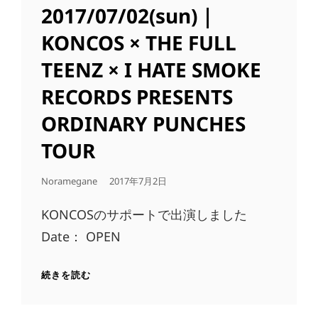
#17
LINKS
2017/07/02(sun)｜
KONCOS × THE FULL
TEENZ × I HATE SMOKE
RECORDS PRESENTS
ORDINARY PUNCHES
TOUR
公
Noramegane
2017年7月2日
開
日
KONCOSのサポートで出演しました
Date： OPEN
2017/07/02(SUN)
続きを読む
｜
KONCOS
×